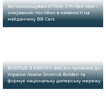
Бетонозмішувачі SITRAK C7H без черг і
очікування: постійно в наявності на
майданчику BB Cars
ВПЕРШЕ В ЄВРОПІ: BBCars привезла до
України пікапи Sinotruk Bolden та
формує національну дилерську мережу