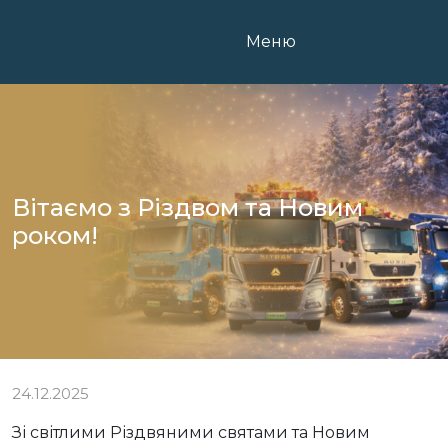
Skip
to
Меню
content
Вітаємо з Різдвом та Новим
роком!
24.12.2025
Зі світлими Різдвяними святами та Новим