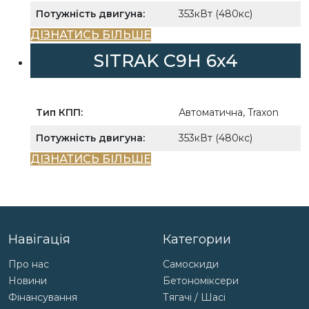
Потужність двигуна:
353кВт (480кс)
ДІЗНАТИСЬ БІЛЬШЕ
SITRAK С9H 6x4
Тип КПП:
Автоматична, Traxon
Потужність двигуна:
353кВт (480кс)
ДІЗНАТИСЬ БІЛЬШЕ
Навігація
Категории
Про нас
Самоскиди
Новини
Бетономіксери
Фінансування
Тягачі / Шасі