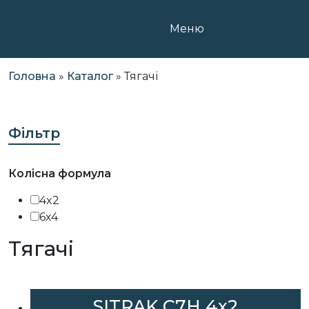
Skip
to
Меню
content
Головна
»
Каталог
»
Тягачі
Фільтр
Колісна формула
4x2
6х4
Тягачі
SITRAK C7H 4x2