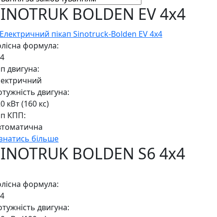
SINOTRUK BOLDEN EV 4x4
олісна формула:
x4
п двигуна:
лектричний
тужність двигуна:
0 кВт (160 кс)
ип КПП:
втоматична
ізнатись більше
SINOTRUK BOLDEN S6 4x4
олісна формула:
x4
тужність двигуна: