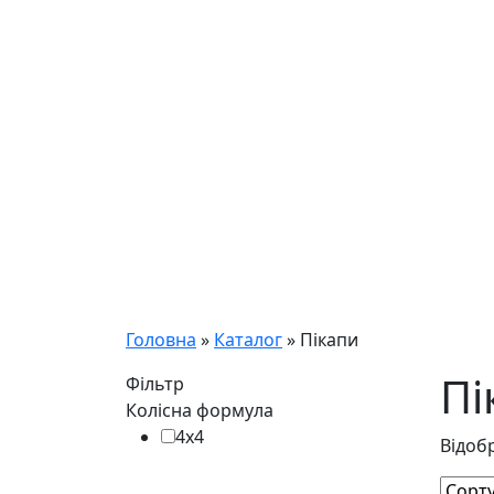
Головна
»
Каталог
»
Пікапи
Пі
Фільтр
Колісна формула
4x4
Відобр