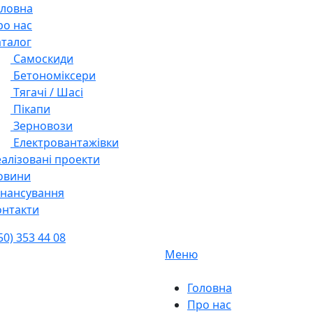
оловна
ро нас
аталог
Самоскиди
Бетономіксери
Тягачі / Шасі
Пікапи
Зерновози
Електровантажівки
алізовані проекти
овини
інансування
онтакти
50) 353 44 08
Меню
Головна
Про нас