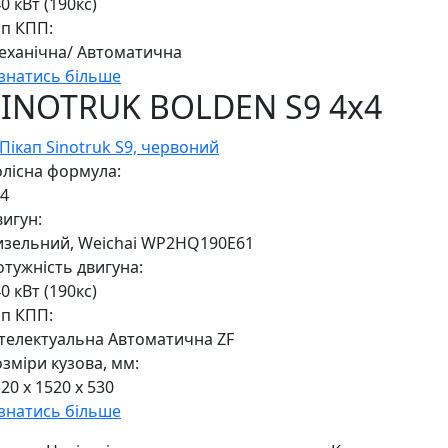
0 кВт (190кс)
ип КПП:
еханічна/ Автоматична
ізнатись більше
SINOTRUK BOLDEN S9 4x4
олісна формула:
x4
игун:
изельний, Weichai WP2HQ190E61
тужність двигуна:
0 кВт (190кс)
ип КПП:
нтелектуальна Автоматична ZF
зміри кузова, мм:
20 х 1520 х 530
ізнатись більше