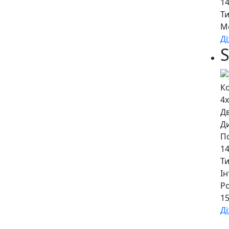
14
Т
М
Д
К
4
Дв
Д
По
14
Т
І
Ро
15
Д