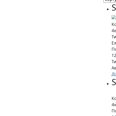
К
4
Ти
Е
По
12
Т
А
Д
К
4
По