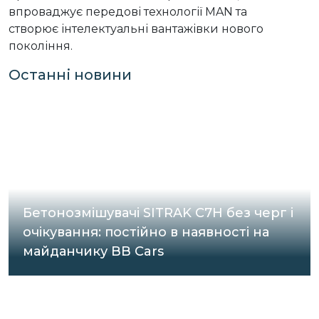
впроваджує передові технології MAN та
створює інтелектуальні вантажівки нового
покоління.
Останні новини
Бетонозмішувачі SITRAK C7H без черг і
очікування: постійно в наявності на
майданчику BB Cars