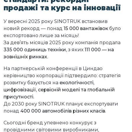
продажі та курс на інновації
У вересні 2025 року SINOTRUK встановив
новий рекорд — понад
15 000 вантажівок
було
експортовано лише за місяць!
За дев’ять місяців 2025 року компанія продала
335 000 одиниць техніки
, з яких
111 000 — на
зовнішніх ринках
.
На партнерській конференції в Циндао
керівництво корпорації підтвердило: стратегія
розвитку базується на
екологічності,
цифровізації, сервісній моделі та глобальній
присутності
.
До 2030 року SINOTRUK планує експортувати
понад
400 000 автомобілів різних класів
.
Сьогодні бренд упевнено конкурує з
провідними світовими виробниками,