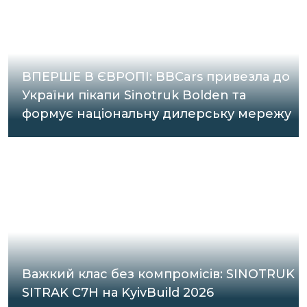
ВПЕРШЕ В ЄВРОПІ: BBCars привезла до
України пікапи Sinotruk Bolden та
формує національну дилерську мережу
Важкий клас без компромісів: SINOTRUK
SITRAK C7H на KyivBuild 2026