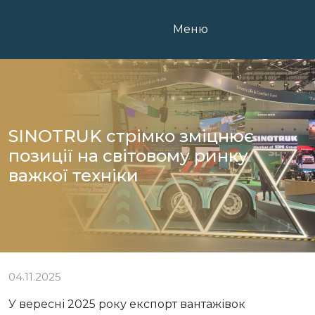
Skip
to
Меню
content
SINOTRUK стрімко зміцнює
позиції на світовому ринку
важкої техніки
04.11.2025
У вересні 2025 року експорт вантажівок