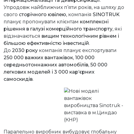
інтернаціоналізації та диверсифікації
.
Упродовж найближчих п’яти років, на шляху до
свого
сторічного ювілею
, компанія
SINOTRUK
планує пропонувати клієнтам
комплексні
рішення в галузі комерційного транспорту
, які
відзначаються
вищим технологічним рівнем і
більшою ефективністю інвестицій
.
До
2030 року
компанія планує експортувати
250 000 важких вантажівок, 100 000
середньотоннажних автомобілів, 50 000
легкових моделей і 3 000 кар’єрних
самоскидів
.
Паралельно виробник вибудовує глобальну