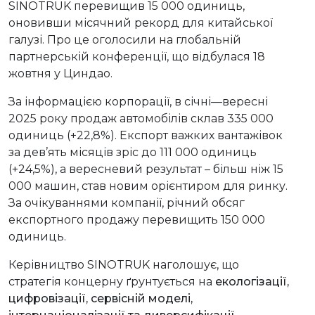
SINOTRUK перевищив 15 000 одиниць,
оновивши місячний рекорд для китайської
галузі. Про це оголосили на глобальній
партнерській конференції, що відбулася 18
жовтня у Циндао.
За інформацією корпорації, в січні—вересні
2025 року продаж автомобілів склав 335 000
одиниць (+22,8%). Експорт важких вантажівок
за дев’ять місяців зріс до 111 000 одиниць
(+24,5%), а вересневий результат – більш ніж 15
000 машин, став новим орієнтиром для ринку.
За очікуваннями компанії, річний обсяг
експортного продажу перевищить 150 000
одиниць.
Керівництво SINOTRUK наголошує, що
стратегія концерну ґрунтується на
екологізації,
цифровізації, сервісній моделі,