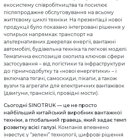
екосистему співробітництва та посилює
післяпродажне обслуговування на всьому
життєвому циклі техніки. На презентації нової
продукції було показано інтегровані рішення у
чотирьох напрямках: транспорт на
альтернативних джерелах енергії, вантажні
автомобілі, будівельна техніка та легкові моделі.
Тематична експозиція охопила ключові сфери
застосування – від логістики та інфраструктури
до гірничодобутку та «нової енергетики» – і
включала тягачі, самоскиди, пікапи, а також
вузли та агрегати для електричних вантажівок
(двигуни, трансмісії, провідні мости).
Сьогодні SINOTRUK — це не просто
найбільший китайський виробник вантажної
техніки, а глобальний гравець, який задає темп
розвитку всієї галузі.
Компанія впевнено
інвестує у “зелені” технології, цифрові рішення