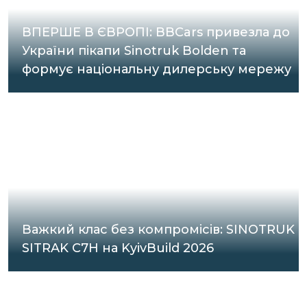
ВПЕРШЕ В ЄВРОПІ: BBCars привезла до
України пікапи Sinotruk Bolden та
формує національну дилерську мережу
Важкий клас без компромісів: SINOTRUK
SITRAK C7H на KyivBuild 2026