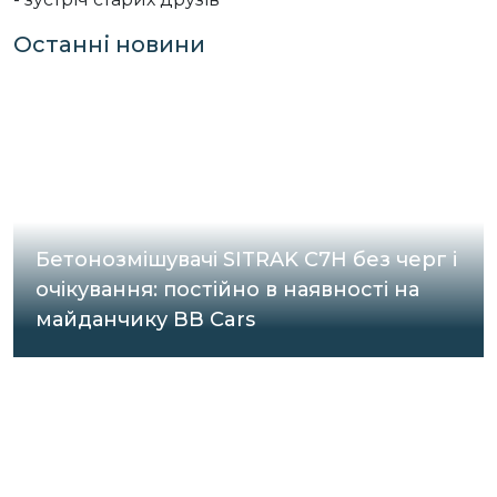
Останні новини
Бетонозмішувачі SITRAK C7H без черг і
очікування: постійно в наявності на
майданчику BB Cars