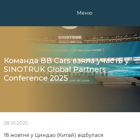
Skip
to
Меню
content
Команда BB Cars взяла участь у
SINOTRUK Global Partners
Conference 2025
28.10.2025
18 жовтня у Циндао (Китай) відбулася