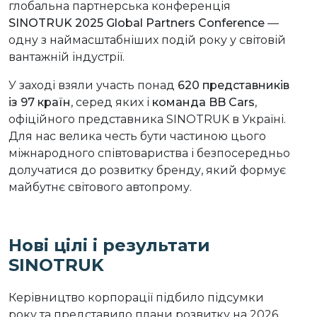
глобальна партнерська конференція
SINOTRUK 2025 Global Partners Conference
—
одну з наймасштабніших подій року у світовій
вантажній індустрії.
У заході взяли участь понад
620 представників
із 97 країн
, серед яких і
команда BB Cars
,
офіційного представника SINOTRUK в Україні.
Для нас велика честь бути частиною цього
міжнародного співтовариства і безпосередньо
долучатися до розвитку бренду, який формує
майбутнє світового автопрому.
Нові цілі і результати
SINOTRUK
Керівництво корпорації підбило підсумки
року та представило плани розвитку на 2026.