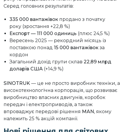
Серед головних результатів:
335 000 вантажівок
продано з початку
року (зростання +22,8 %)
Експорт — 111 000 одиниць
(плюс 24,5 %)
Вересень 2025 — рекордний місяць із
поставкою понад
15 000 вантажівок
за
кордон
Загальний дохід групи склав
22,89 млрд
доларів США
(+14,9 %)
SINOTRUK
— це не просто виробник техніки, а
високотехнологічна корпорація, що розвиває
виробництво власних двигунів, коробок
передач і електроприводів, а також
впроваджує передові рішення
MAN
, якому
належить 25 % акцій компанії.
Нові рішення для світових